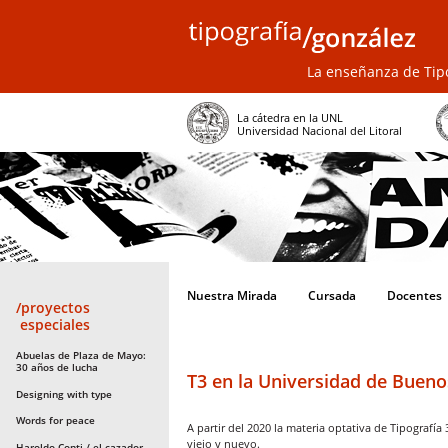
La enseñanza de Tipo
La cátedra en la UNL
Universidad Nacional del Litoral
Nuestra Mirada
Cursada
Docentes
/proyectos
especiales
Abuelas de Plaza de Mayo:
30 años de lucha
T3 en la Universidad de Bueno
Designing with type
Words for peace
A partir del 2020 la materia optativa de Tipografí
viejo y nuevo.
Haroldo Conti / el cazador