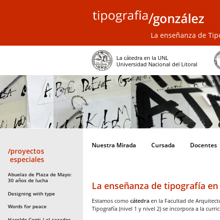
La enseñanza de Tipo
La cátedra en la UNL
Universidad Nacional del Litoral
Nuestra Mirada
Cursada
Docentes
/proyectos
especiales
Abuelas de Plaza de Mayo:
30 años de lucha
La enseñanza de tipografía en
Designing with type
Estamos como
cátedra
en la Facultad de Arquitec
Words for peace
Tipografía (nivel 1 y nivel 2) se incorpora a la curr
Haroldo Conti / el cazador