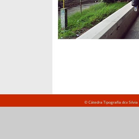
© Cátedra Tipografía dcv Silvi