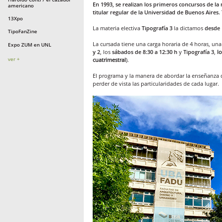
En 1993, se realizan los primeros concursos de la
americano
titular regular de la Universidad de Buenos Aires.
13Xpo
La materia electiva
Tipografía 3
la dictamos
desde 
TipoFanZine
La cursada tiene una carga horaria de 4 horas, una
Expo ZUM en UNL
y 2
, los
sábados de 8:30 a 12:30 h
y
Tipografía 3
,
l
ver +
cuatrimestral
).
El programa y la manera de abordar la enseñanza d
perder de vista las particularidades de cada lugar.