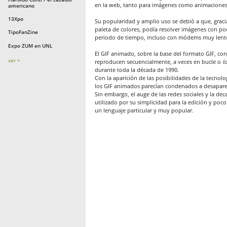
en la web, tanto para imágenes como animaciones
americano
13Xpo
Su popularidad y amplio uso se debió a que, graci
paleta de colores, podía resolver imágenes con po
TipoFanZine
periodo de tiempo, incluso con módems muy lent
Expo ZUM en UNL
El GIF animado, sobre la base del formato GIF, con
ver +
reproducen secuencialmente, a veces en bucle o
l
durante toda la década de 1990.
Con la aparición de las posibilidades de la tecnolog
los GIF animados parecían condenados a desapare
Sin embargo, el auge de las redes sociales y la dec
utilizado por su simplicidad para la edición y poc
un lenguaje particular y muy popular.