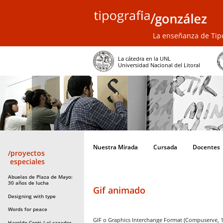
La enseñanza de Tipo
La cátedra en la UNL
Universidad Nacional del Litoral
Nuestra Mirada
Cursada
Docentes
/proyectos
especiales
Abuelas de Plaza de Mayo:
30 años de lucha
Gif animado
Designing with type
Words for peace
GIF o Graphics Interchange Format (Compuserve, 1
Haroldo Conti / el cazador