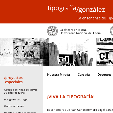
La enseñanza de Tipo
La cátedra en la UNL
Universidad Nacional del Litoral
Nuestra Mirada
Cursada
Docentes
/proyectos
especiales
Abuelas de Plaza de Mayo:
30 años de lucha
¡VIVA LA TIPOGRAFÍA!
Designing with type
Words for peace
Es el nombre que
Juan Carlos Romero
eligió para 
Haroldo Conti / el cazador