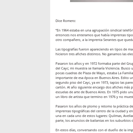
Dice Romero:
“En 1964 estaba en una agrupación sindical telefóni
entonces nos enteramos que había imprentas tipog
otro compañero, a la imprenta Serantes que quedab
Las tipografías fueron apareciendo en tipos de made
hicieron tres afiches distintos. No ganamos las ele
Pasaron los años y en 1972 formaba parte del Grup
del Cayc; mi muestra se llamaría Violencia. Busco 
pocas cuadras de Plaza de Mayo, estaba La Familia 
importante de esa época en Buenos Aires. Edito un 
segundo piso del Cayc, ya en 1973, tapizo las par
cartón. Al año siguiente encargo dos afiches más p
escuelas de arte de Buenos Aires. En 1975 pido una
un libro de artista que termino en 1976 y no muest
Pasaron los años de plomo y retomo la práctica de
imprentas tipográficas del centro de la ciudad y 
una en cada uno de estos lugares: Quilmas, Avella
parte, los anuncios de bailantas en los suburbios d
En estos días, conversando con el dueño de la i