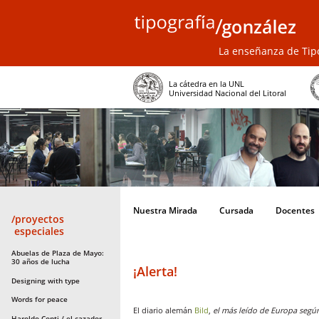
La enseñanza de Tipo
La cátedra en la UNL
Universidad Nacional del Litoral
Nuestra Mirada
Cursada
Docentes
/proyectos
especiales
Abuelas de Plaza de Mayo:
30 años de lucha
¡Alerta!
Designing with type
Words for peace
El diario alemán
Bild
,
el más leído de Europa segú
Haroldo Conti / el cazador